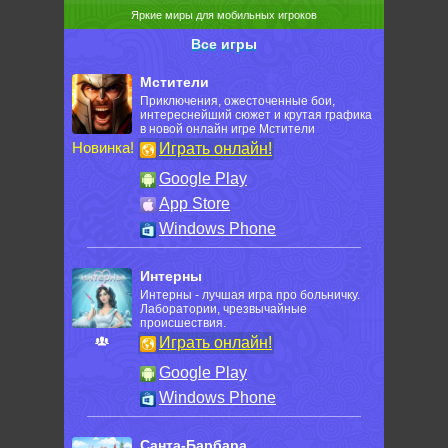
Яркие миры для мобильных игроков
Все игры
Мстители
Приключения, ожесточенные бои,
интереснейший сюжет и крутая графика
в новой онлайн игре Мстители
Новинка!
Играть онлайн!
Google Play
App Store
Windows Phone
Интерны
Интерны - лучшая игра про больничку.
Лаборатории, чрезвычайные
происшествия.
Играть онлайн!
Google Play
Windows Phone
Санта-Барбара